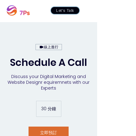
Let's Talk
線上進行
Schedule A Call
Discuss your Digital Marketing and
Website Designr equiremnets with our
Experts
30 分鐘
3
0
分
鐘
立即預訂