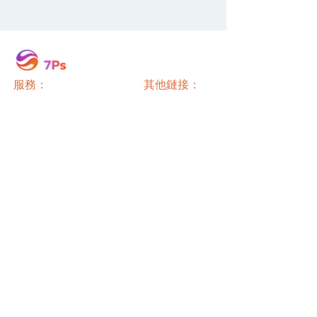
服務：
其他鏈接：
活動
數字營銷
感言
網站開發
Wee are
360° Digital Marketing Agency
電子郵件：
care@7ps.in
© 2021 by 7Ps Digital Agency |
隱私
|
條款和條