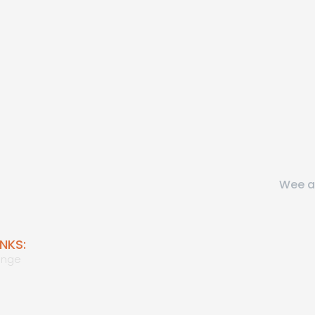
Wee a
NKS:
unge