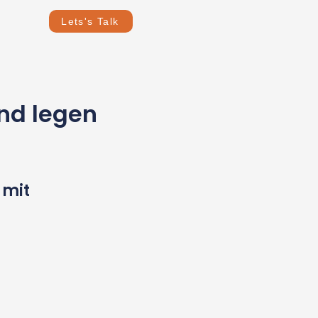
Lets's Talk
und legen
 mit