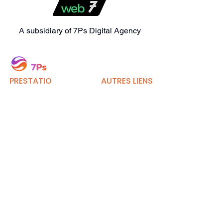
A subsidiary of 7Ps Digital Agency
PRESTATIO
AUTRES LIENS
NS DE
:
SERVICE:
Événement
Le marketing
s
numérique
Témoigna
Développement de
ge
sites Web
Wee are
360° Digital Marketing Agency